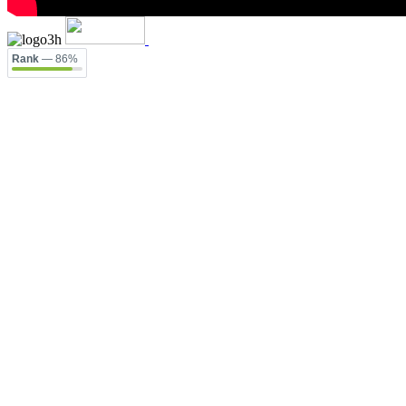
Rank
— 86%